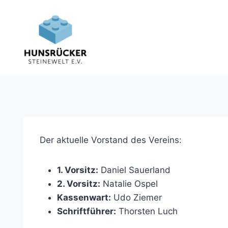
Zum
Inhalt
springen
Der aktuelle Vorstand des Vereins:
1. Vorsitz:
Daniel Sauerland
2. Vorsitz:
Natalie Ospel
Kassenwart:
Udo Ziemer
Schriftführer:
Thorsten Luch