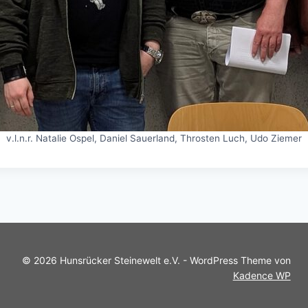
v.l.n.r. Natalie Ospel, Daniel Sauerland, Throsten Luch, Udo Ziemer
© 2026 Hunsrücker Steinewelt e.V. - WordPress Theme von
Kadence WP