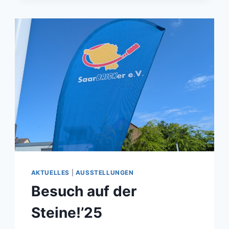
10.
GROSSEN L
EGO® S
ONDERAUSSTELLUNG I
M K
LOSTER M
ACHERN
AKTUELLES
|
AUSSTELLUNGEN
Besuch auf der
Steine!’25